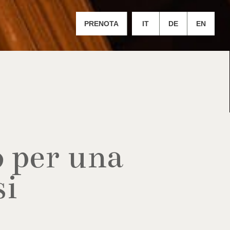
PRENOTA
IT
DE
EN
 per una
si