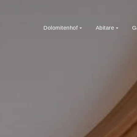
Dolomitenhof
Abitare
G