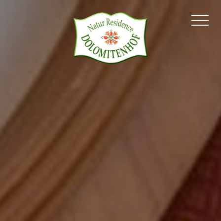
Dolomitenhof
Abitare
Gastronomia
Wellness
Attività
Disponibilità